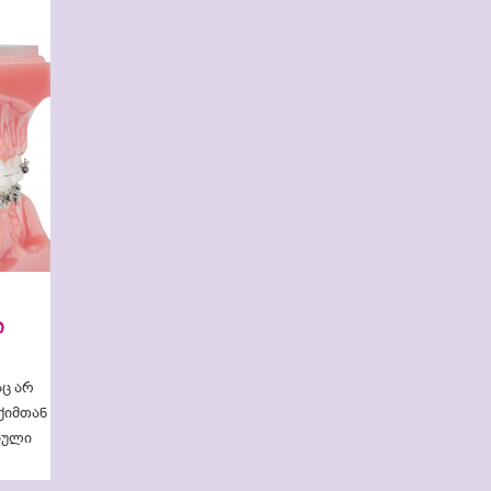
ი
ც არ
ქიმთან
იული